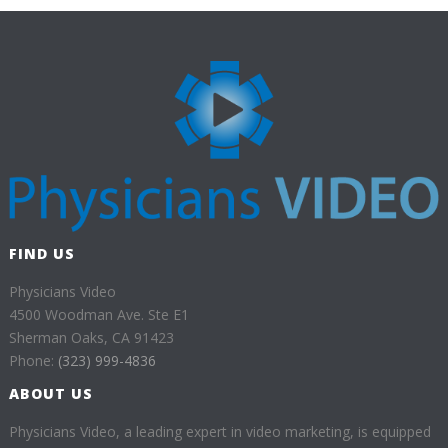
FIND US
Physicians Video
4500 Woodman Ave. Ste E1
Sherman Oaks, CA 91423
Phone:
(323) 999-4836
ABOUT US
Physicians Video, a leading expert in video marketing, is equipped