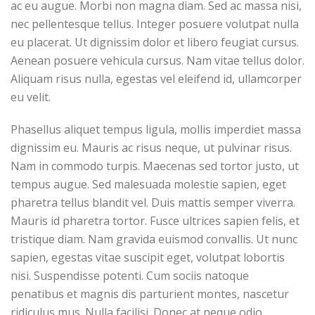
ac eu augue. Morbi non magna diam. Sed ac massa nisi,
nec pellentesque tellus. Integer posuere volutpat nulla
eu placerat. Ut dignissim dolor et libero feugiat cursus.
Aenean posuere vehicula cursus. Nam vitae tellus dolor.
Aliquam risus nulla, egestas vel eleifend id, ullamcorper
eu velit.
Phasellus aliquet tempus ligula, mollis imperdiet massa
dignissim eu. Mauris ac risus neque, ut pulvinar risus.
Nam in commodo turpis. Maecenas sed tortor justo, ut
tempus augue. Sed malesuada molestie sapien, eget
pharetra tellus blandit vel. Duis mattis semper viverra.
Mauris id pharetra tortor. Fusce ultrices sapien felis, et
tristique diam. Nam gravida euismod convallis. Ut nunc
sapien, egestas vitae suscipit eget, volutpat lobortis
nisi. Suspendisse potenti. Cum sociis natoque
penatibus et magnis dis parturient montes, nascetur
ridiculus mus. Nulla facilisi. Donec at neque odio,