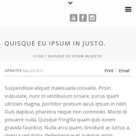
Physicians Video
QUISQUE EU IPSUM IN JUSTO.
HOME
/
QUISQUE EU IPSUM IN JUSTO.
Print
Email
UPDATES
May 25, 2013
Suspendisse aliquet malesuada convallis. Proin
vulputate, nunc in vestibulum ornare, purus quam
ultricies magna, porttitor pretium lacus ipsum in nibh.
Duis dapibus pharetra neque non commodo. Morbi id
posuere nulla. Quisque fringilla quam quis lorem
gravida faucibus. Nulla arcu quam, tincidunt ac luctus a,
viverra sed dolor. Pellentesque et pulvinar enim.