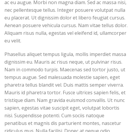
ac eu augue. Morbi non magna diam. Sed ac massa nisi,
nec pellentesque tellus. Integer posuere volutpat nulla
eu placerat. Ut dignissim dolor et libero feugiat cursus.
Aenean posuere vehicula cursus. Nam vitae tellus dolor.
Aliquam risus nulla, egestas vel eleifend id, ullamcorper
eu velit.
Phasellus aliquet tempus ligula, mollis imperdiet massa
dignissim eu. Mauris ac risus neque, ut pulvinar risus.
Nam in commodo turpis. Maecenas sed tortor justo, ut
tempus augue. Sed malesuada molestie sapien, eget
pharetra tellus blandit vel. Duis mattis semper viverra.
Mauris id pharetra tortor. Fusce ultrices sapien felis, et
tristique diam. Nam gravida euismod convallis. Ut nunc
sapien, egestas vitae suscipit eget, volutpat lobortis
nisi. Suspendisse potenti. Cum sociis natoque
penatibus et magnis dis parturient montes, nascetur
ridiculus mus. Nulla facilisi. Donec at neque odio,