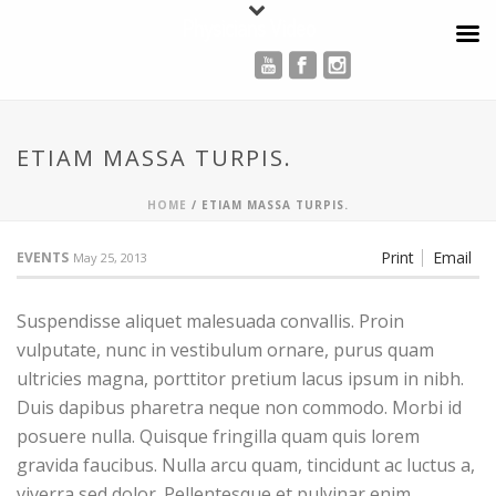
Physicians Video
ETIAM MASSA TURPIS.
HOME
/
ETIAM MASSA TURPIS.
Print
Email
EVENTS
May 25, 2013
Suspendisse aliquet malesuada convallis. Proin
vulputate, nunc in vestibulum ornare, purus quam
ultricies magna, porttitor pretium lacus ipsum in nibh.
Duis dapibus pharetra neque non commodo. Morbi id
posuere nulla. Quisque fringilla quam quis lorem
gravida faucibus. Nulla arcu quam, tincidunt ac luctus a,
viverra sed dolor. Pellentesque et pulvinar enim.