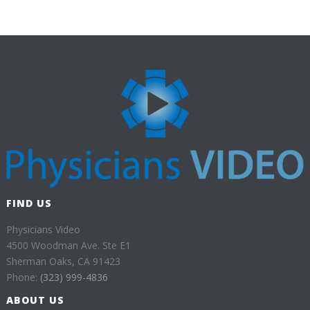
FIND US
Physicians Video
4500 Woodman Ave. Ste E1
Sherman Oaks, CA 91423
Phone:
(323) 999-4836
ABOUT US