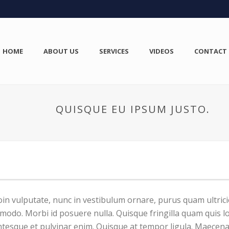
HOME
ABOUT US
SERVICES
VIDEOS
CONTACT
QUISQUE EU IPSUM JUSTO.
oin vulputate, nunc in vestibulum ornare, purus quam ultric
odo. Morbi id posuere nulla. Quisque fringilla quam quis l
llentesque et pulvinar enim. Quisque at tempor ligula. Maecen