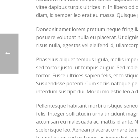
vitae dapibus turpis ultrices in. In libero od
diam, id semper leo erat eu massa. Quisque 
Donec sit amet lorem pretium neque fringill
posuere volutpat nulla eu placerat. Ut digni
risus nulla, egestas vel eleifend id, ullamcorp
Phasellus aliquet tempus ligula, mollis imp
sed tortor justo, ut tempus augue. Sed males
tortor. Fusce ultrices sapien felis, et tristi
Suspendisse potenti. Cum sociis natoque pena
interdum suscipit dui. Morbi molestie leo a d
Pellentesque habitant morbi tristique senect
felis. Integer sollicitudin urna tincidunt ma
accumsan eu malesuada ac, mattis id ante. Nu
scelerisque leo. Aenean placerat ornare temp
In eget quam sed nisl egestas imperdiet ac 