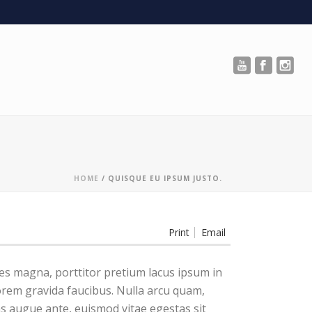
HOME
/
QUISQUE EU IPSUM JUSTO.
Print
Email
ies magna, porttitor pretium lacus ipsum in
orem gravida faucibus. Nulla arcu quam,
as augue ante, euismod vitae egestas sit