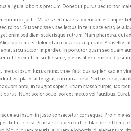
us a ligula lobortis pretium. Donec ut purus sed tortor mal
mentum in justo. Mauris sed mauris bibendum est imperdiet 
ed tortor. Suspendisse vitae lectus in tellus scelerisque ali
eget enim sed diam scelerisque rutrum. Nam pharetra, dui ad
. Aliquam semper dolor id arcu viverra vulputate. Phasellus l
 amet arcu auctor imperdiet. In porttitor quam sed quam auc
sem et fermentum scelerisque, metus libero euismod ipsum, 
 metus ipsum luctus nunc, vitae faucibus sapien sapien vita
unt vel placerat feugiat, rutrum ac erat. Sed nisl erat, iacul
ac quam ante, in feugiat sapien. Etiam massa turpis, laoreet
at purus. Nunc scelerisque laoreet metus vel faucibus. Curab
Quisque eu ipsum in justo consectetur consequat. Proin male
erdiet non nisl. Praesent sapien tortor, blandit sed tempor 
on. Morbi quam mauris, aliquam a lobortis id, elementum vi