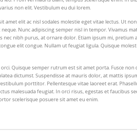
varius non elit. Vestibulum eu dui lorem.
it amet elit ac nisl sodales molestie eget vitae lectus. Ut no
c neque. Nunc adipiscing semper nisl in tempor. Vivamus matt
s nec nibh purus, at ornare dolor. Etiam ipsum mi, pretium a s
 congue elit congue. Nullam ut feugiat ligula. Quisque molest
d orci. Quisque semper rutrum est sit amet porta. Fusce non d
latea dictumst. Suspendisse at mauris dolor, at mattis ipsum
stibulum porttitor. Pellentesque vitae laoreet erat. Phasellus
ectus malesuada feugiat. In orci risus, egestas et faucibus s
rtor scelerisque posuere sit amet eu enim.