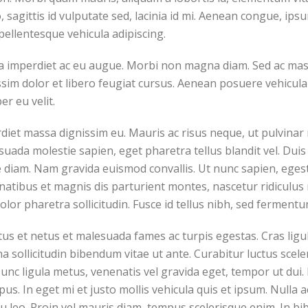
io, sagittis id vulputate sed, lacinia id mi. Aenean congue, ip
pellentesque vehicula adipiscing.
a imperdiet ac eu augue. Morbi non magna diam. Sed ac massa
ssim dolor et libero feugiat cursus. Aenean posuere vehicula
er eu velit.
erdiet massa dignissim eu. Mauris ac risus neque, ut pulvin
uada molestie sapien, eget pharetra tellus blandit vel. Duis
que diam. Nam gravida euismod convallis. Ut nunc sapien, egesta
tibus et magnis dis parturient montes, nascetur ridiculus m
olor pharetra sollicitudin. Fusce id tellus nibh, sed fermentu
us et netus et malesuada fames ac turpis egestas. Cras ligul
gna sollicitudin bibendum vitae ut ante. Curabitur luctus sc
nc ligula metus, venenatis vel gravida eget, tempor ut dui. I
us. In eget mi et justo mollis vehicula quis et ipsum. Nulla
eu leo. Proin vel mauris diam, tempus scelerisque enim. In b