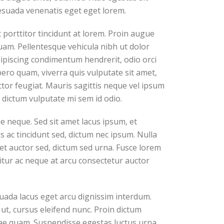
esuada venenatis eget eget lorem.
porttitor tincidunt at lorem. Proin augue
quam. Pellentesque vehicula nibh ut dolor
ipiscing condimentum hendrerit, odio orci
ibero quam, viverra quis vulputate sit amet,
tor feugiat. Mauris sagittis neque vel ipsum
dictum vulputate mi sem id odio.
e neque. Sed sit amet lacus ipsum, et
is ac tincidunt sed, dictum nec ipsum. Nulla
 et auctor sed, dictum sed urna. Fusce lorem
itur ac neque at arcu consectetur auctor
suada lacus eget arcu dignissim interdum.
ut, cursus eleifend nunc. Proin dictum
tae quam. Suspendisse egestas luctus urna,