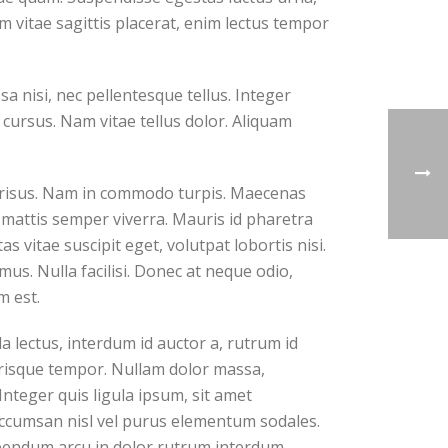
sum vitae sagittis placerat, enim lectus tempor
 nisi, nec pellentesque tellus. Integer
 cursus. Nam vitae tellus dolor. Aliquam
ar risus. Nam in commodo turpis. Maecenas
 mattis semper viverra. Mauris id pharetra
s vitae suscipit eget, volutpat lobortis nisi.
us. Nulla facilisi. Donec at neque odio,
m est.
a lectus, interdum id auctor a, rutrum id
elerisque tempor. Nullam dolor massa,
nteger quis ligula ipsum, sit amet
 accumsan nisl vel purus elementum sodales.
ibendum arcu in dolor rutrum interdum.