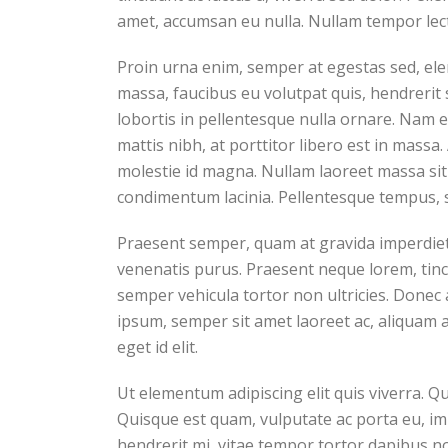
amet, accumsan eu nulla. Nullam tempor lect
Proin urna enim, semper at egestas sed, ele
massa, faucibus eu volutpat quis, hendrerit s
lobortis in pellentesque nulla ornare. Nam 
mattis nibh, at porttitor libero est in massa
molestie id magna. Nullam laoreet massa sit
condimentum lacinia. Pellentesque tempus, 
Praesent semper, quam at gravida imperdiet,
venenatis purus. Praesent neque lorem, tincid
semper vehicula tortor non ultricies. Donec 
ipsum, semper sit amet laoreet ac, aliquam 
eget id elit.
Ut elementum adipiscing elit quis viverra. 
Quisque est quam, vulputate ac porta eu, imp
hendrerit mi, vitae tempor tortor dapibus n